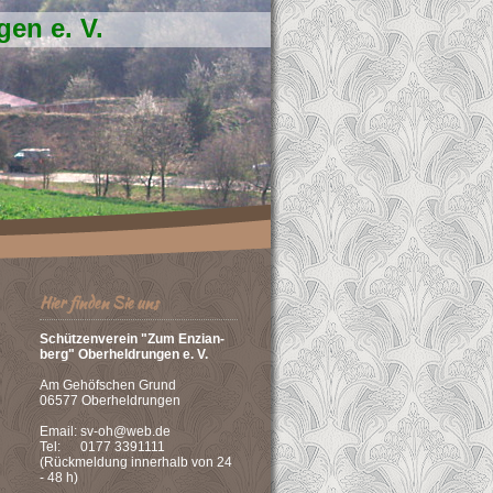
en e. V.
Hier finden Sie uns
Schützenverein "Zum Enzian-
berg" Oberheldrungen e. V.
Am Gehöfschen Grund
06577 Oberheldrungen
Email: sv-oh@web.de
Tel: 0177 3391111
(Rückmeldung innerhalb von 24
- 48 h)