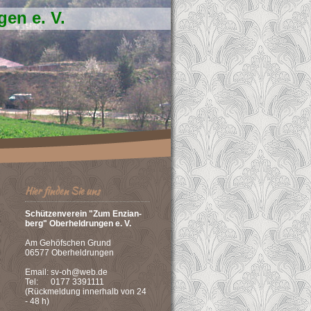
en e. V.
Hier finden Sie uns
Schützenverein "Zum Enzian-
berg" Oberheldrungen e. V.
Am Gehöfschen Grund
06577 Oberheldrungen
Email: sv-oh@web.de
Tel: 0177 3391111
(Rückmeldung innerhalb von 24
- 48 h)